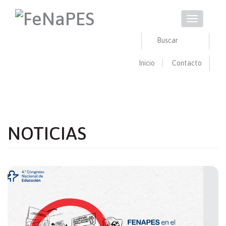
Pasar
al
Toggle
contenido
navigation
principal
Buscar
Inicio
Contacto
Buscar
BUSCAR
NOTICIAS