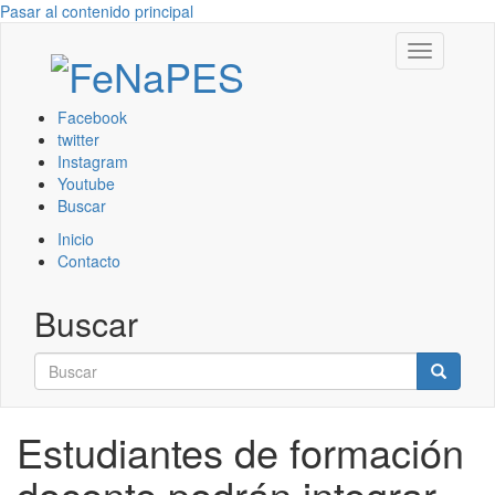
Pasar al contenido principal
Toggle
navigation
Facebook
twitter
Instagram
Youtube
Buscar
Inicio
Contacto
Buscar
Buscar
Buscar
Estudiantes de formación
docente podrán integrar