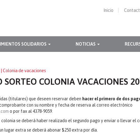
Inicio
Contac
IMIENTOS SOLIDARIOS
NOTICIAS
RECUR
0
| Colonia de vacaciones
 SORTEO COLONIA VACACIONES 20
idas (titulares) que deseen reservar deben
hacer el primero de dos pago
 comprobante con su nombre y fecha de reserva al correo electrónico
.com
o por fax al 4378-9059.
a colonia se deberá haber realizado el segundo pago y enviar o llevar el
un lugar extra se deberá abonar $250 extra por día.