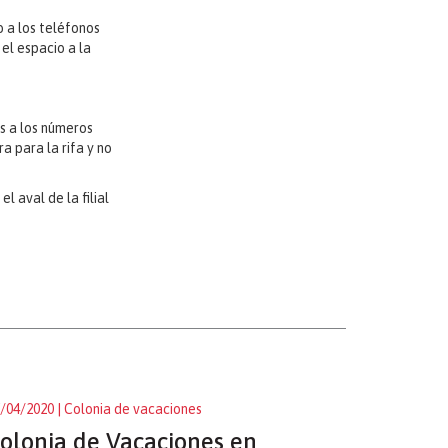
o a los teléfonos
 el espacio a la
s a los números
a para la rifa y no
 aval de la filial
/04/2020
| Colonia de vacaciones
olonia de Vacaciones en