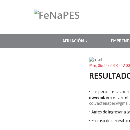
Pasar
al
contenido
principal
NAVEGACIÓN
AFILIACIÓN
EMPREND
PRINCIPAL
Mar, 06/11/2018 - 12:0
RESULTADO
•
Las personas favorec
noviembre
y enviar el
colvacfenapes@gmail
•
Antes de ingresar a l
•
En caso de necesitar 