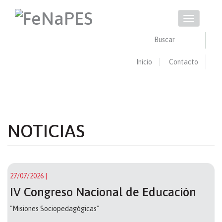
Pasar
al
Toggle
contenido
navigation
principal
Buscar
Inicio
Contacto
Buscar
BUSCAR
NOTICIAS
27/07/2026
|
IV Congreso Nacional de Educación
"Misiones Sociopedagógicas"