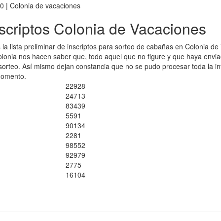
00
| Colonia de vacaciones
nscriptos Colonia de Vacaciones
 la lista preliminar de inscriptos para sorteo de cabañas en Colonia 
onia nos hacen saber que, todo aquel que no figure y que haya envia
del sorteo. Así mismo dejan constancia que no se pudo procesar toda la 
momento.
22928
24713
83439
5591
90134
2281
98552
92979
2775
16104