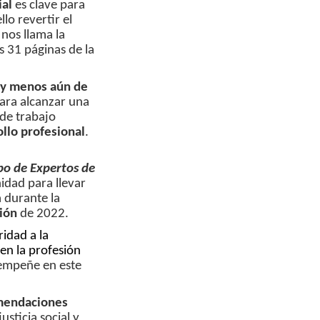
ial
es clave para
ello revertir el
nos llama la
s 31 páginas de la
 y menos aún de
ara alcanzar una
 de trabajo
llo profesional
.
o de Expertos de
idad para llevar
 durante la
ión
de 2022.
idad a la
en la profesión
mpeñe en este
endaciones
sticia social y