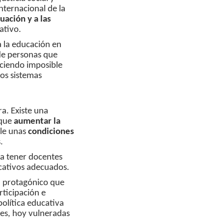
Internacional de la
tuación y a las
ativo.
 la educación en
de personas que
ciendo imposible
os sistemas
ra. Existe una
 que
aumentar la
rle unas
condiciones
.
a tener docentes
ucativos adecuados.
l protagónico que
rticipación e
política educativa
ales, hoy vulneradas