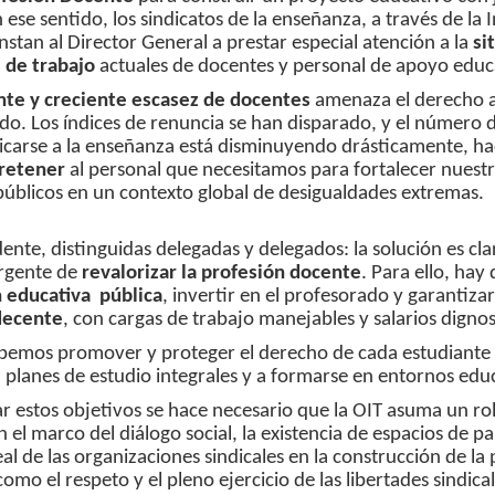
n ese sentido, los sindicatos de la enseñanza, a través de la 
nstan al Director General a prestar especial atención a la
si
 de trabajo
actuales de docentes y personal de apoyo educ
te y creciente escasez de docentes
amenaza el derecho a
do. Los índices de renuncia se han disparado, y el número 
icarse a la enseñanza está disminuyendo drásticamente, ha
 retener
al personal que necesitamos para fortalecer nuestr
públicos en un contexto global de desigualdades extremas.
ente, distinguidas delegadas y delegados: la solución es cla
rgente de
revalorizar la profesión docente
. Para ello, hay
n educativa pública
, invertir en el profesorado y garantiza
decente
, con cargas de trabajo manejables y salarios dignos
ebemos promover y proteger el derecho de cada estudiante 
, planes de estudio integrales y a formarse en entornos ed
r estos objetivos se hace necesario que la OIT asuma un ro
n el marco del diálogo social, la existencia de espacios de pa
eal de las organizaciones sindicales en la construcción de la 
 como el respeto y el pleno ejercicio de las libertades sindic