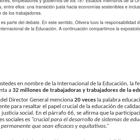
dores, empleadores y gobiernos de los 187 Estados miembros de la O
entre ellos: una transición justa hacia economías sostenibles e inclus
n de los trabajadores.
s parte del debate. En este sentido, Olivera tuvo la responsabilidad d
nternacional de la Educación. A continuación compartimos la exposición
ustedes en nombre de la Internacional de la Educación, la fe
nta a
32 millones de trabajadoras y trabajadores de la ed
del Director General menciona
20 veces
la palabra educac
nte para resaltar el papel crucial de la educación de calida
justicia social. En el párrafo 66, se afirma que la participac
es sociales es
“crucial para el desarrollo de sistemas de edu
 permanente que sean eficaces y equitativos.”