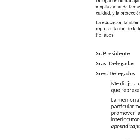
Delegados de trabaja
amplia gama de temas, 
calidad, y la protecció
La educación también e
representación de la I
Fenapes.
Sr. Presidente
Sras. Delegadas
Sres.
Delegados
Me dirijo a 
que represe
La memoria 
particularme
promover la 
interlocutor
aprendizaje