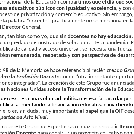
ternacional de la Educación compartimos que el
diálogo soc
mas educativos públicos con igualdad y excelencia
, y con 
oceso de privatización y comercio educativo. Sin embargo, 
 la palabra “docente”, prácticamente no se menciona en la
 Director General.
en, tan bien como yo, que
sin docentes no hay educación,
to ha quedado demostrado de sobra durante la pandemia. P
blica de calidad y acceso universal, se necesita una fuerza
 bien
remunerada
,
respetada
y
con perspectiva de desarro
o 98 de la Memoria se hace referencia al recién creado
Grup
sobre la Profesión Docente
como: “otra importante oportun
iones integradas”. La creación de este Grupo fue
anunciada
las Naciones Unidas
sobre la Transformación de la Educac
 paso expresa una
voluntad política
necesaria para dar prior
blica, aumentando la financiación educativa e invirtiendo 
r ello es, sin duda, muy importante
el papel que la OIT
dese
pertos de Alto Nivel
.
n que este Grupo de Expertos sea capaz de producir
Recom
ofesión Docente
para construir un proyecto educativo con ju