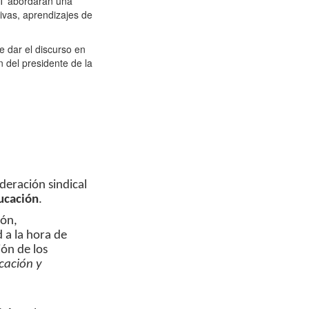
IT abordarán una
ivas, aprendizajes de
e dar el discurso en
 del presidente de la
deración sindical
ucación
.
ión,
d a la hora de
ión de los
cación y