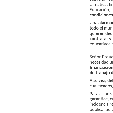
climática. E
Educación, i
condiciones
Una
alarman
todo el mun
quieren ded
contratar y
educativos 
Señor Presid
necesidad u
financiació
de trabajo 
A su vez, d
cualificados
Para alcanza
garantice, e
incidencia r
pública; así