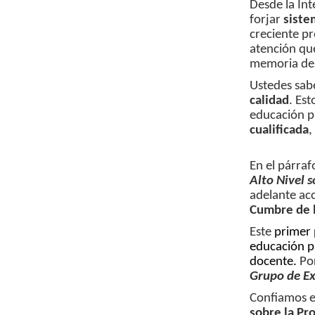
Desde la In
forjar
siste
creciente pr
atención que
memoria del
Ustedes sab
calidad
. Es
educación pú
cualificada
,
En el párraf
Alto Nivel 
adelante acc
Cumbre de 
Este
primer
educación pú
docente.
Po
Grupo de Ex
Confiamos e
sobre la Pr